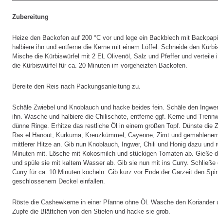
Zubereitung
Heize den Backofen auf 200 °C vor und lege ein Backblech mit Backpap
halbiere ihn und entferne die Kerne mit einem Löffel. Schneide den Kürbi
Mische die Kürbiswürfel mit 2 EL Olivenöl, Salz und Pfeffer und verteil
die Kürbiswürfel für ca. 20 Minuten im vorgeheizten Backofen.
Bereite den Reis nach Packungsanleitung zu.
Schäle Zwiebel und Knoblauch und hacke beides fein. Schäle den Ingwer 
ihn. Wasche und halbiere die Chilischote, entferne ggf. Kerne und Trenn
dünne Ringe. Erhitze das restliche Öl in einem großen Topf. Dünste die
Ras el Hanout, Kurkuma, Kreuzkümmel, Cayenne, Zimt und gemahlenem 
mittlerer Hitze an. Gib nun Knoblauch, Ingwer, Chili und Honig dazu und r
Minuten mit. Lösche mit Kokosmilch und stückigen Tomaten ab. Gieße di
und spüle sie mit kaltem Wasser ab. Gib sie nun mit ins Curry. Schließ
Curry für ca. 10 Minuten köcheln. Gib kurz vor Ende der Garzeit den Spin
geschlossenem Deckel einfallen.
Röste die Cashewkerne in einer Pfanne ohne Öl. Wasche den Koriander u
Zupfe die Blättchen von den Stielen und hacke sie grob.