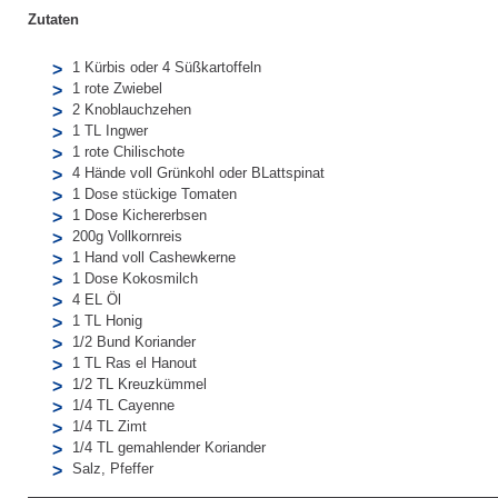
Zutaten
1 Kürbis oder 4 Süßkartoffeln
1 rote Zwiebel
2 Knoblauchzehen
1 TL Ingwer
1 rote Chilischote
4 Hände voll Grünkohl oder BLattspinat
1 Dose stückige Tomaten
1 Dose Kichererbsen
200g Vollkornreis
1 Hand voll Cashewkerne
1 Dose Kokosmilch
4 EL Öl
1 TL Honig
1/2 Bund Koriander
1 TL Ras el Hanout
1/2 TL Kreuzkümmel
1/4 TL Cayenne
1/4 TL Zimt
1/4 TL gemahlender Koriander
Salz, Pfeffer