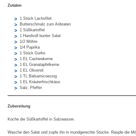
Zutaten
1 Stück Lachsfilet
Butterschmalz zum Anbraten
1 Süßkartoffel
1 Handvoll bunter Salat
1/2 Möhre
1/4 Paprika
1 Stück Gurke
1 EL Cashewkerne
1 EL Granatapfelkerne
1 EL Olivenöl
1 TL Balsamicoessig
1 EL Kräuterfrischkäse
Salz, Pfeffer
Zubereitung
Koche die Süßkartoffel in Salzwasser.
Wasche den Salat und zupfe ihn in mundgerechte Stücke. Rasple die Mö